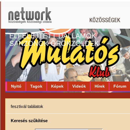
ELFELEJTETT DALLAMOK
SANZONOK ÖRÖKZÖLDEK
Nyitó
Tagok
Képek
Videók
Hírek
Fórum
fesztivál találatok
Keresés szűkítése