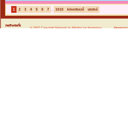
1
2
3
4
5
6
7
...
1610
következő
utolsó
© 2007 Copyright Network.hu Minden jog fenntartva.
Impress