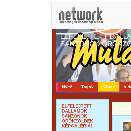
ELFELEJTETT DALL
SANZONOK ÖRÖKZ
Nyitó
Tagok
Képek
Vid
ELFELEJTETT
Dóry J
DALLAMOK
SANZONOK
ÖRÖKZÖLDEK
KÉPGALÉRIÁI