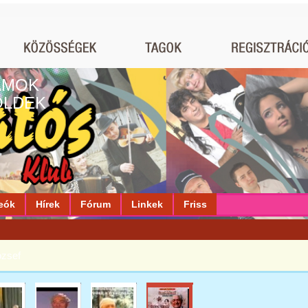
AMOK
ÖLDEK
eók
Hírek
Fórum
Linkek
Friss
ózsef