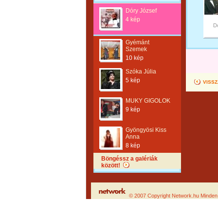
Dóry József
4 kép
D
Gyémánt
Szemek
10 kép
Szóka Júlia
5 kép
VISSZ
MUKY GIGOLOK
9 kép
Gyöngyösi Kiss
Anna
8 kép
Böngéssz a galériák
között!
© 2007 Copyright Network.hu Minden j