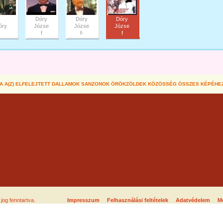
Dóry
Dóry
Dóry
óry
Józse
Józse
Józse
f
f-
f
A A(Z) ELFELEJTETT DALLAMOK SANZONOK ÖRÖKZÖLDEK KÖZÖSSÉG ÖSSZES KÉPÉHE
og fenntartva.
Impresszum
Felhasználási feltételek
Adatvédelem
Mé