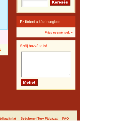
Ez történt a közösségben:
Friss események »
Szólj hozzá te is!
Z
diaajánlat
Széchenyi Terv Pályázat
FAQ