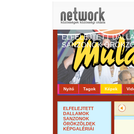
ELFELEJTETT DALL
SANZONOK ÖRÖKZ
Nyitó
Tagok
Képek
Vid
ELFELEJTETT
DALLAMOK
SANZONOK
ÖRÖKZÖLDEK
KÉPGALÉRIÁI