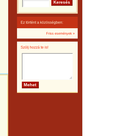
Ez történt a közösségben:
Friss események »
Szólj hozzá te is!