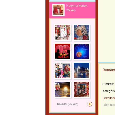
Hagyma képek
25 kép
Romant
Címkék:
Kategóri
Feltöltöt
1/4
oldal (25 kép)
Látta 80