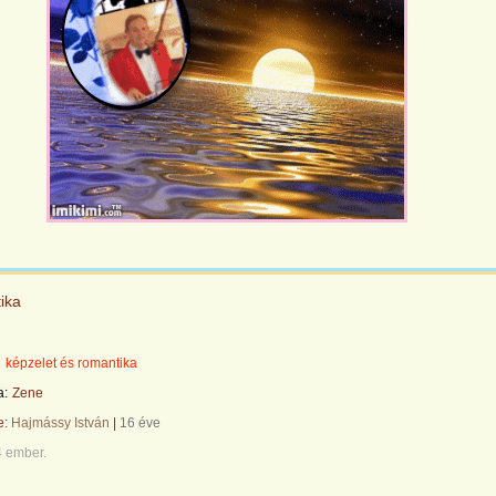
ika
képzelet és romantika
a:
Zene
te:
Hajmássy István
|
16 éve
4 ember.