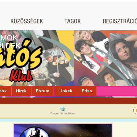
AMOK
ÖLDEK
eók
Hírek
Fórum
Linkek
Friss
Diavetítés indítása