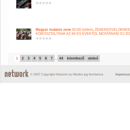
Magyar mulatos zene
00:00 (videó)
,
ZENEKEDVELOKNEK 
KOROSZTALYNAK AZ 40-ES EVEKTOL MOSTANAIG DJ ZO
1
2
3
4
5
6
7
...
44
következő
utolsó
© 2007 Copyright Network.hu Minden jog fenntartva.
Impress