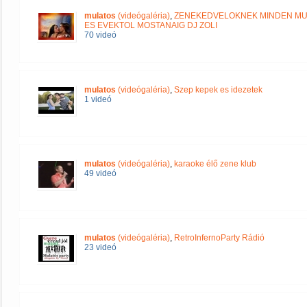
mulatos
(videógaléria)
,
ZENEKEDVELOKNEK MINDEN MUF
ES EVEKTOL MOSTANAIG DJ ZOLI
70 videó
mulatos
(videógaléria)
,
Szep kepek es idezetek
1 videó
mulatos
(videógaléria)
,
karaoke élő zene klub
49 videó
mulatos
(videógaléria)
,
RetroInfernoParty Rádió
23 videó