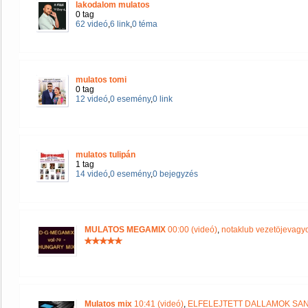
lakodalom mulatos
0 tag
62 videó
,
6 link
,
0 téma
mulatos tomi
0 tag
12 videó
,
0 esemény
,
0 link
mulatos tulipán
1 tag
14 videó
,
0 esemény
,
0 bejegyzés
MULATOS MEGAMIX
00:00 (videó)
,
notaklub vezetöjevagy
Mulatos mix
10:41 (videó)
,
ELFELEJTETT DALLAMOK S