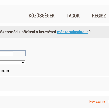
 Szeretnéd kibővíteni a keresésed
más tartalmakra is
?
égekben
Név szerint