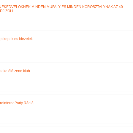
NEKEDVELOKNEK MINDEN MUFALY ES MINDEN KOROSZTALYNAK AZ 40-
DJ ZOLI
p kepek es idezetek
aoke élő zene klub
roInfernoParty Rádió