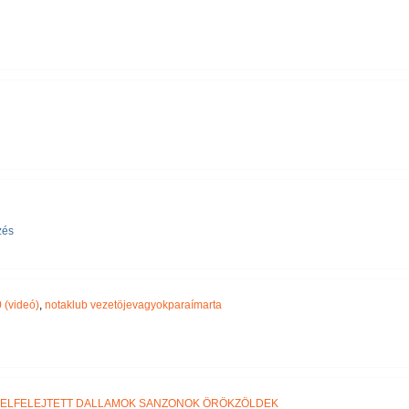
zés
 (videó)
,
notaklub vezetöjevagyokparaímarta
ELFELEJTETT DALLAMOK SANZONOK ÖRÖKZÖLDEK