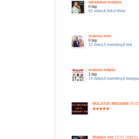
lakodalom mulatos
0 tag
62 videó
,
6 link
,
0 téma
mulatos tomi
0 tag
12 videó
,
0 esemény
,
0 link
mulatos tulipán
1 tag
14 videó
,
0 esemény
,
0 bejegy
MULATOS MEGAMIX
00:00
Mulatos mix
10:41 (videó)
,