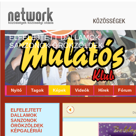
ELFELEJTETT DALLAMOK
SANZONOK ÖRÖKZÖLDEK
Nyitó
Tagok
Képek
Videók
Hírek
Fórum
ELFELEJTETT
Di
DALLAMOK
SANZONOK
ÖRÖKZÖLDEK
KÉPGALÉRIÁI