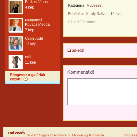
Berkes János
Kategória:
Művészet
4 kép
Feltöltötte:
Kiraly Szilvia
|
15 éve
Némethné
Látta 689 ember.
Kovács Magda
7 kép
Cseh Judit
13 kép
Értékeld!
edit
11 kép
Kommentáld!
Böngéssz a galériák
között!
© 2007 Copyright Network.hu Minden jog fenntartva.
Impres