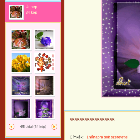
Ünnep
34 kép
555555555555555555
4/5
oldal (34 kép)
Címkék:
1nőnapra sok szeretettel