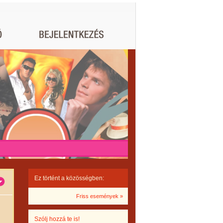
Ez történt a közösségben:
Friss események »
Szólj hozzá te is!