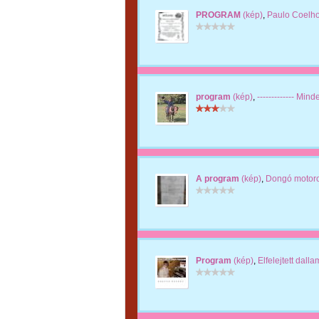
PROGRAM
(kép)
,
Paulo Coelho
program
(kép)
,
------------- Min
A program
(kép)
,
Dongó motor
Program
(kép)
,
Elfelejtett dall