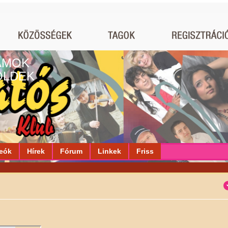
AMOK
ÖLDEK
eók
Hírek
Fórum
Linkek
Friss