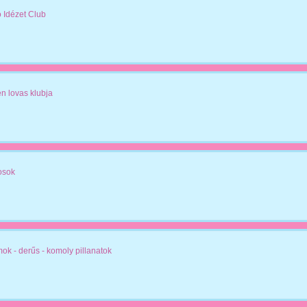
 Idézet Club
den lovas klubja
osok
amok - derűs - komoly pillanatok