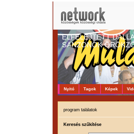
ELFELEJTETT DALL
SANZONOK ÖRÖKZ
Nyitó
Tagok
Képek
Vid
program találatok
Keresés szűkítése