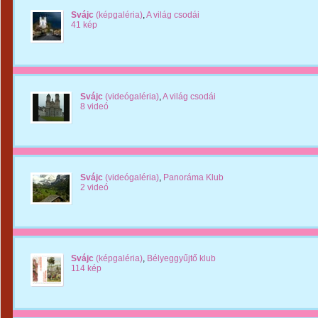
Svájc
(képgaléria)
,
A világ csodái
41 kép
Svájc
(videógaléria)
,
A világ csodái
8 videó
Svájc
(videógaléria)
,
Panoráma Klub
2 videó
Svájc
(képgaléria)
,
Bélyeggyűjtő klub
114 kép