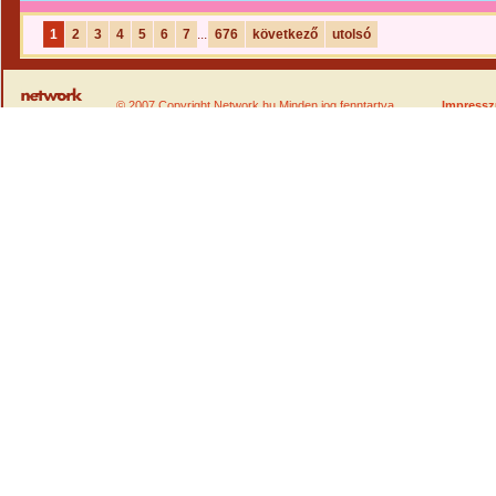
1
2
3
4
5
6
7
...
676
következő
utolsó
© 2007 Copyright Network.hu Minden jog fenntartva.
Impress