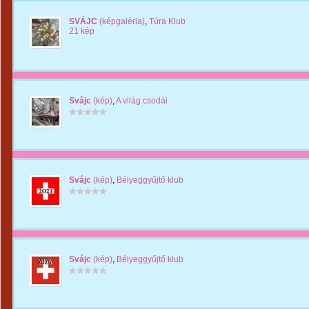
SVÁJC
(képgaléria)
,
Túra Klub
21 kép
Svájc
(kép)
,
A világ csodái
Svájc
(kép)
,
Bélyeggyűjtő klub
Svájc
(kép)
,
Bélyeggyűjtő klub