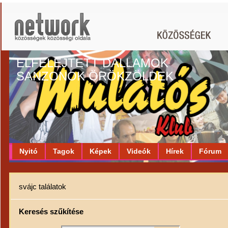
ELFELEJTETT DALLAMOK
SANZONOK ÖRÖKZÖLDEK
Nyitó
Tagok
Képek
Videók
Hírek
Fórum
svájc találatok
Keresés szűkítése