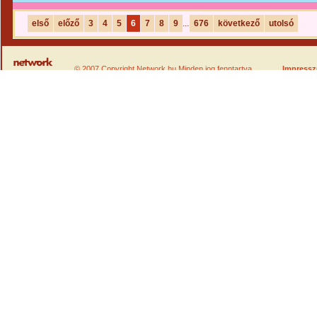
első
előző
3
4
5
6
7
8
9
...
676
következő
utolsó
© 2007 Copyright Network.hu Minden jog fenntartva.
Impress