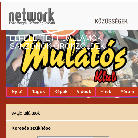
ELFELEJTETT DALLAMOK
SANZONOK ÖRÖKZÖLDEK
Nyitó
Tagok
Képek
Videók
Hírek
Fórum
svájc találatok
Keresés szűkítése