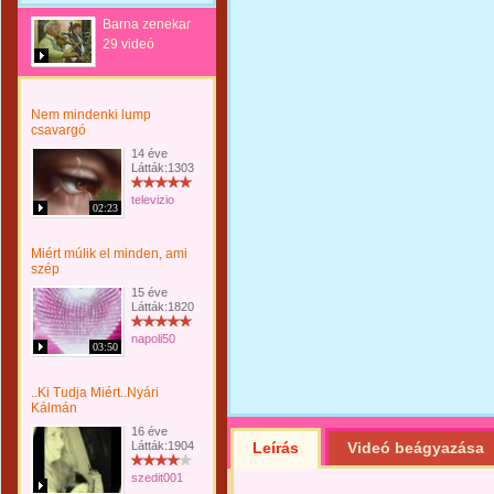
Barna zenekar
29 videó
Nem mindenki lump
csavargó
14 éve
Látták:1303
televizio
02:23
Miért múlik el minden, ami
szép
15 éve
Látták:1820
napoli50
03:50
..Ki Tudja Miért..Nyári
Kálmán
16 éve
Látták:1904
Leírás
Videó beágyazása
szedit001