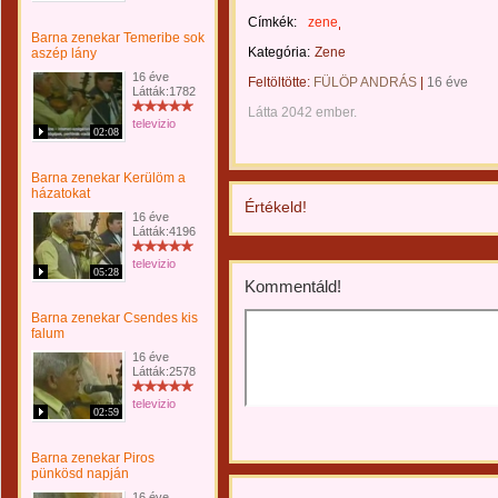
Címkék:
zene
Barna zenekar Temeribe sok
Kategória:
Zene
aszép lány
16 éve
Feltöltötte:
FÜLÖP ANDRÁS
|
16 éve
Látták:1782
Látta 2042 ember.
televizio
02:08
Barna zenekar Kerülöm a
házatokat
Értékeld!
16 éve
Látták:4196
televizio
05:28
Kommentáld!
Barna zenekar Csendes kis
falum
16 éve
Látták:2578
televizio
02:59
Barna zenekar Piros
pünkösd napján
16 éve