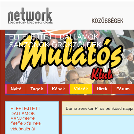
ELFELEJTETT DALLAMOK
SANZONOK ÖRÖKZÖLDEK
Nyitó
Tagok
Képek
Videók
Hírek
Fórum
ELFELEJTETT
Barna zenekar Piros pünkösd napjá
DALLAMOK
SANZONOK
ÖRÖKZÖLDEK
videógalériái