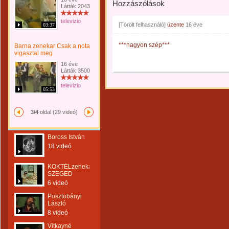
Hozzászólások
Látták:2043
televizio
[Törölt felhasználó]
üzente
16 éve
03:37
***nagyon szép***
Barna zenekar Csak a nota
vigasztal meg
16 éve
Látták:3500
televizio
05:53
3/4
oldal (29 videó)
Boross István
18 videó
KOKTÉLzenekar-
SZEGED
6 videó
Posztobányi
László
8 videó
Vitkayné