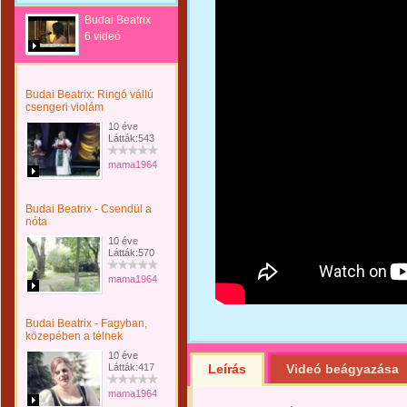
Budai Beatrix
6 videó
Budai Beatrix: Ringó vállú
csengeri violám
10 éve
Látták:543
mama1964
Budai Beatrix - Csendül a
nóta
10 éve
Látták:570
mama1964
Budai Beatrix - Fagyban,
közepében a télnek
10 éve
Látták:417
Leírás
Videó beágyazása
mama1964