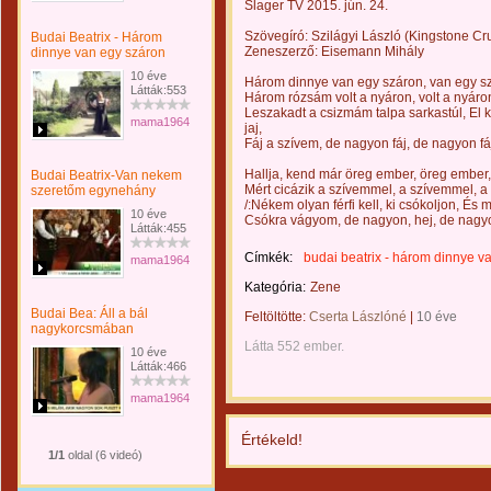
Slager TV 2015. jún. 24.
Szövegíró: Szilágyi László (Kingstone Cr
Budai Beatrix - Három
Zeneszerző: Eisemann Mihály
dinnye van egy száron
10 éve
Három dinnye van egy száron, van egy sz
Látták:553
Három rózsám volt a nyáron, volt a nyáron
Leszakadt a csizmám talpa sarkastúl, El k
mama1964
jaj,
Fáj a szívem, de nagyon fáj, de nagyon fá
Hallja, kend már öreg ember, öreg ember
Budai Beatrix-Van nekem
Mért cicázik a szívemmel, a szívemmel, a
szeretőm egynehány
/:Nékem olyan férfi kell, ki csókoljon, És me
10 éve
Csókra vágyom, de nagyon, hej, de nagyon
Látták:455
Címkék:
budai beatrix - három dinnye v
mama1964
Kategória:
Zene
Budai Bea: Áll a bál
Feltöltötte:
Cserta Lászlóné
|
10 éve
nagykorcsmában
Látta 552 ember.
10 éve
Látták:466
mama1964
Értékeld!
1/1
oldal (6 videó)