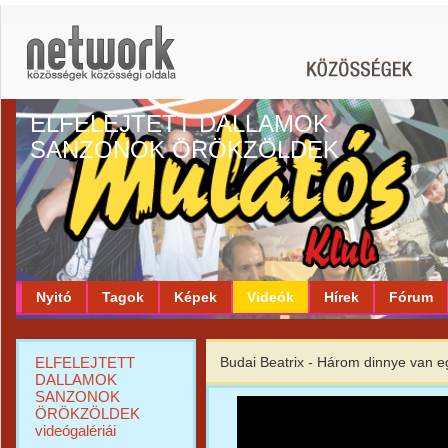
ELFELEJTETT DALLAMOK
SANZONOK ÖRÖKZÖLDEK
Nyitó
Tagok
Képek
Videók
Hírek
Fórum
ELFELEJTETT
Budai Beatrix - Három dinnye van e
DALLAMOK
SANZONOK
ÖRÖKZÖLDEK
videógalériái