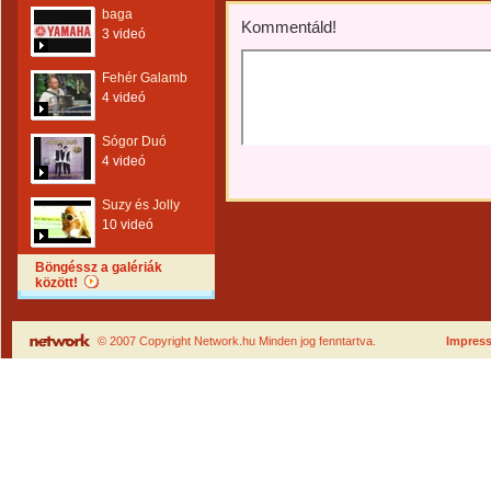
baga
Kommentáld!
3 videó
Fehér Galamb
4 videó
Sógor Duó
4 videó
Suzy és Jolly
10 videó
Böngéssz a galériák
között!
© 2007 Copyright Network.hu Minden jog fenntartva.
Impres