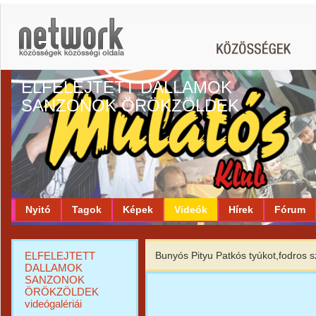
ELFELEJTETT DALLAMOK
SANZONOK ÖRÖKZÖLDEK
Nyitó
Tagok
Képek
Videók
Hírek
Fórum
ELFELEJTETT
Bunyós Pityu Patkós tyúkot,fodros 
DALLAMOK
SANZONOK
ÖRÖKZÖLDEK
videógalériái