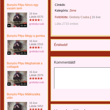
Bunyós Pityu Nincs egy
Címkék:
vasam sem
Kategória:
Zene
16 éve
Látták:6570
Feltöltötte:
Grebely Csaba
|
16 éve
Látta 2733 ember.
grebelycsabi
03:44
Bunyós Pityu Megy a gomba
16 éve
Látták:2316
Értékeld!
grebelycsabi
03:35
Kommentáld!
Bunyós Pityu Meghalnak a
csillagok
16 éve
Látták:2076
grebelycsabi
05:03
Bunyós Pityu Mátészalka
után
16 éve
Látták:3452