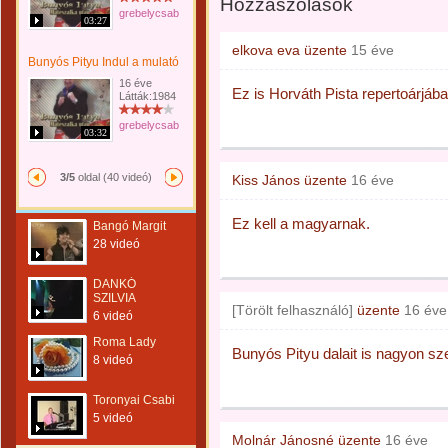
Hozzászólások
grebelycsabi
03:27
elkova eva
üzente
15 éve
Bunyós Pityu Indul a mulató
16 éve
Ez is Horváth Pista repertoárjáb
Látták:1984
grebelycsabi
03:32
3/5
oldal (40 videó)
Kiss János
üzente
16 éve
Ez kell a magyarnak.
Bangó Margit
28 videó
DANKÓ
SZILVIA
[Törölt felhasználó]
üzente
16 éve
6 videó
Roma Lady
Bunyós Pityu dalait is nagyon sz
8 videó
Toronyai Csabi
5 videó
Molnár Jánosné
üzente
16 éve