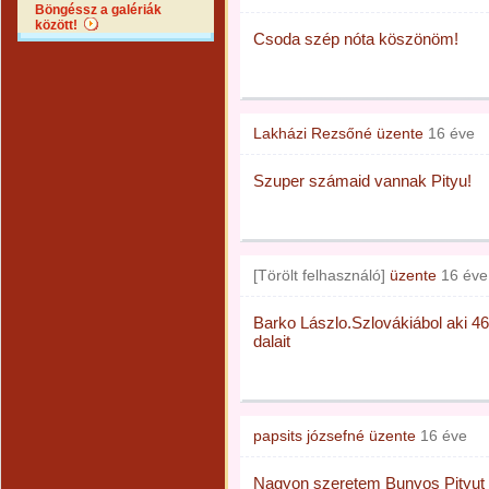
Böngéssz a galériák
között!
Csoda szép nóta köszönöm!
Lakházi Rezsőné
üzente
16 éve
Szuper számaid vannak Pityu!
[Törölt felhasználó]
üzente
16 éve
Barko Lászlo.Szlovákiábol aki 
dalait
papsits józsefné
üzente
16 éve
Nagyon szeretem Bunyos Pityut