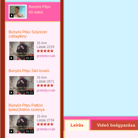
Bunyós Pityu
40 videó
Bunyós Pityu Százezer
csillagfény
16 éve
Látták:2229
grebelycsabi
03:27
Bunyós Pityu Sári lovam
16 éve
Látták:2671
grebelycsabi
03:25
Bunyós Pityu Patkós
tyúkot,fodros szoknya
16 éve
Látták:2734
Leírás
Videó beágyazása
grebelycsabi
03:53