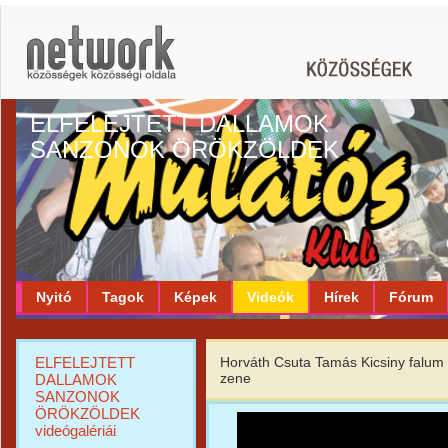
ELFELEJTETT DALLAMOK
SANZONOK ÖRÖKZÖLDEK
Nyitó
Tagok
Képek
Videók
Hírek
Fórum
ELFELEJTETT
Horváth Csuta Tamás Kicsiny falu
zene
DALLAMOK
SANZONOK
ÖRÖKZÖLDEK
videógalériái