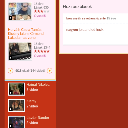
15 éve
Hozzászólások
Látták:830
Gyuszi5
brezsnyák szvetlana
üzente
15 éve
Horváth Csuta Tamás
nagyon jo danulod tecik
Kicsiny falum Körmend
Lakodalmas zene
15 éve
Látták:1344
Gyuszi5
9/18
oldal (144 videó)
Hajnal Nikolett
3 videó
Klemy
2 videó
Liszter Sándor
3 videó