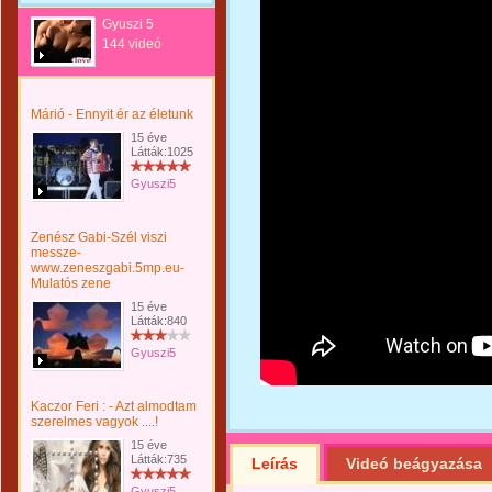
Gyuszi 5
144 videó
Márió - Ennyit ér az életunk
15 éve
Látták:1025
Gyuszi5
Zenész Gabi-Szél viszi
messze-
www.zeneszgabi.5mp.eu-
Mulatós zene
15 éve
Látták:840
Gyuszi5
Kaczor Feri : - Azt almodtam
szerelmes vagyok ....!
15 éve
Látták:735
Leírás
Videó beágyazása
Gyuszi5