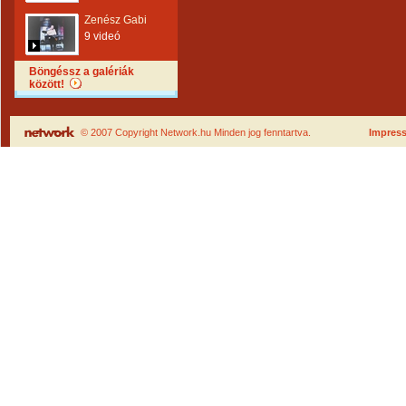
Zenész Gabi
9 videó
Böngéssz a galériák
között!
© 2007 Copyright Network.hu Minden jog fenntartva.
Impres