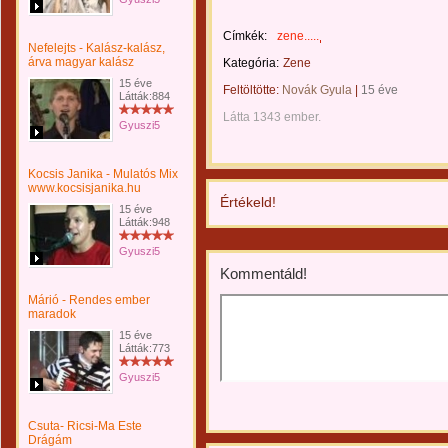
Címkék:
zene.....
Nefelejts - Kalász-kalász,
árva magyar kalász
Kategória:
Zene
15 éve
Feltöltötte:
Novák Gyula
|
15 éve
Látták:884
Látta 1343 ember.
Gyuszi5
Kocsis Janika - Mulatós Mix
www.kocsisjanika.hu
Értékeld!
15 éve
Látták:948
Gyuszi5
Kommentáld!
Márió - Rendes ember
maradok
15 éve
Látták:773
Gyuszi5
Csuta- Ricsi-Ma Este
Drágám