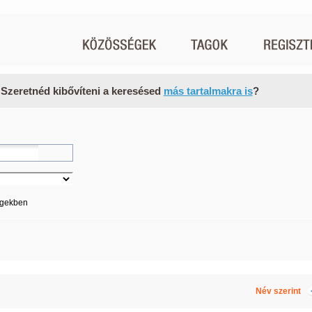
 Szeretnéd kibővíteni a keresésed
más tartalmakra is
?
égekben
Név szerint