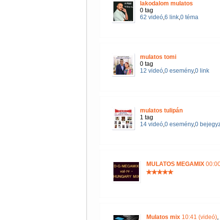
lakodalom mulatos
0 tag
62 videó
,
6 link
,
0 téma
mulatos tomi
0 tag
12 videó
,
0 esemény
,
0 link
mulatos tulipán
1 tag
14 videó
,
0 esemény
,
0 bejegy
MULATOS MEGAMIX
00:00
Mulatos mix
10:41 (videó)
,