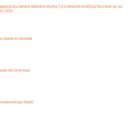
NEKEDVELOKNEK MINDEN MUFALY ES MINDEN KOROSZTALYNAK AZ 40-
DJ ZOLI
p kepek es idezetek
aoke élő zene klub
roInfernoParty Rádió