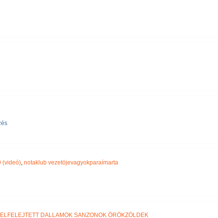
zés
 (videó)
,
notaklub vezetöjevagyokparaímarta
ELFELEJTETT DALLAMOK SANZONOK ÖRÖKZÖLDEK