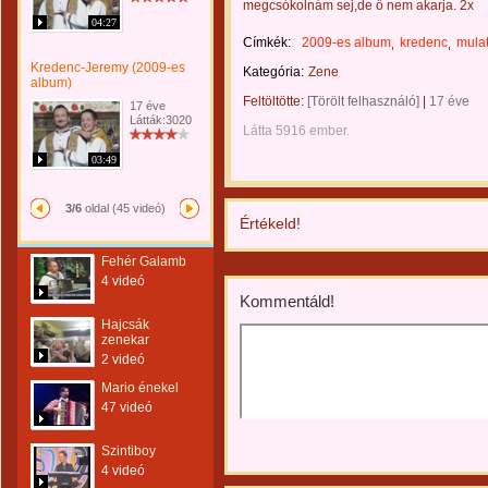
megcsókolnám sej,de ő nem akarja. 2x
04:27
Címkék:
2009-es album
kredenc
mula
Kredenc-Jeremy (2009-es
Kategória:
Zene
album)
Feltöltötte:
[Törölt felhasználó]
|
17 éve
17 éve
Látták:3020
Látta 5916 ember.
03:49
3/6
oldal (45 videó)
Értékeld!
Fehér Galamb
4 videó
Kommentáld!
Hajcsák
zenekar
2 videó
Mario énekel
47 videó
Szintiboy
4 videó