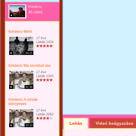
Kredenc
45 videó
Kredenc-Miért
17 éve
Látták:1434
04:21
Kredenc-Ma szombat van
17 éve
Látták:1343
02:38
Kredenc-A rózsák
könnyesek
17 éve
Látták:2062
Leírás
Videó beágyazása
03:10