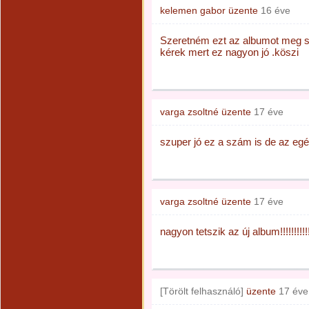
kelemen gabor
üzente
16 éve
Szeretném ezt az albumot meg sz
kérek mert ez nagyon jó .köszi
varga zsoltné
üzente
17 éve
szuper jó ez a szám is de az egész 
varga zsoltné
üzente
17 éve
nagyon tetszik az új album!!!!!!!!!!!!
[Törölt felhasználó]
üzente
17 éve