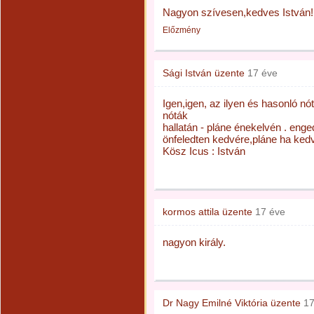
Nagyon szívesen,kedves István!
Előzmény
Sági István
üzente
17 éve
Igen,igen, az ilyen és hasonló nó
nóták
hallatán - pláne énekelvén . eng
önfeledten kedvére,pláne ha ke
Kösz Icus : István
kormos attila
üzente
17 éve
nagyon király.
Dr Nagy Emilné Viktória
üzente
17