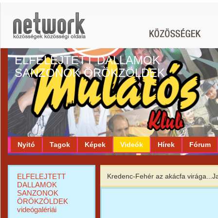
ELFELEJTETT DALLAMOK
SANZONOK ÖRÖKZÖLDEK
Nyitó
Tagok
Képek
Videók
Hírek
Fórum
ELFELEJTETT
Kredenc-Fehér az akácfa virága...Ja
DALLAMOK
SANZONOK
ÖRÖKZÖLDEK
videógalériái