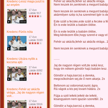
Fehér az akácfa,fehér az akácfa virága.
Kredenc-Lessz maga juszt is
Nem leszek én,senkinek a megunt babáj
az enyém
17 éve
Nem leszek én senkinek a megunt babáj
Látták:917
akármilyen szép is,ha szerelmet ígér is d
Este száll a fecske,este száll a fecske a f
04:03
Én is este leülök a babám ölébe.
Én is este leülök a babám ölébe,
Kredenc-Fúrós nóta
Meg kérdezem tőle,hogy szeret-e vagy el
17 éve
Látták:3193
Fehér az akácfa,fehér az akácfa virága...
Nem leszek én senkinek a megunt babája
03:07
........
Kredenc-Utcára nyílik a
kocsma ajtó
Jaj de nagyon régen volt,de soká lesz,
17 éve
hogy én nékem göndör hajú babám lesz.
Látták:6092
Göndör a haja,karcsú a dereka,
megcsókolnám sej,de ő nem akarja. 2x
03:43
Befonom az ostoromat,nyolc ágra.
Rá vágok a kis pej lovam hátára. 2x
Kredenc-Fehér az akácfa
virága...Jaj de nagyon régen
Fújja a szél lefelé,lefelé de lefelé,
volt...
kisangyalom nem igazán szerettél. 2x
17 éve
Látták:5916
Göndör a haja,karcsú a dereka,