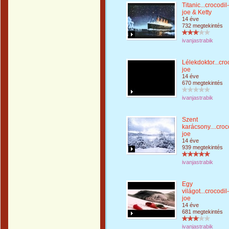
Titanic...crocodil-
joe & Ketty
14 éve
732 megtekintés
ivanjastrabik
Lélekdoktor...cro
joe
14 éve
670 megtekintés
ivanjastrabik
Szent
karácsony....croc
joe
14 éve
939 megtekintés
ivanjastrabik
Egy
világot...crocodil-
joe
14 éve
681 megtekintés
ivanjastrabik