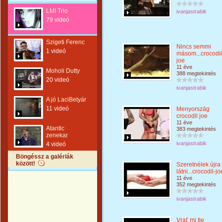
LMI Trio
ivanjastrabik
79 videó
Szigeti Ferenc
Nincs semmi
1 videó
másom...crocodil
joe
11 éve
Moholi Dutty
388 megtekintés
20 videó
ivanjastrabik
A jó LaciBetyár
11 videó
Menyország
crocodil joe
11 éve
Atantic
383 megtekintés
zenekar
ivanjastrabik
4 videó
Böngéssz a galériák
között!
Szeretnélek újra
látni...crocodil-jo
11 éve
352 megtekintés
ivanjastrabik
Vrať mi tie