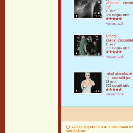
vállamon...crocod
joe
15 éve
655 megtekintés
03:55
ivanjastrabik
álmodj
szépet..crocodil-
15 éve
631 megtekintés
05:15
ivanjastrabik
rólad álmodozni
jó....crocodil-joe
15 éve
802 megtekintés
04:45
ivanjastrabik
VISSZA A(Z) ELFELEJTETT DALLAMOK
VIDEÓJÁHOZ