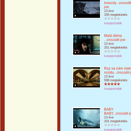
hviezdy...crocodil
joe
13 éve
335 megtekintés
ivanjastrabik
Malá dáma
...crocodil-joe
13 éve
251 megtekintés
ivanjastrabik
Raz sa nám vlak
rozídu...crocodil-
13 éve
598 megtekintés
ivanjastrabik
BABY
BABY...crocodil-
13 éve
331 megtekintés
ivanjastrabik