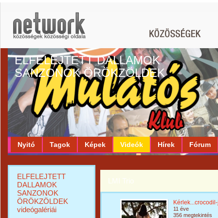
ELFELEJTETT DALLAMOK
SANZONOK ÖRÖKZÖLDEK
Nyitó
Tagok
Képek
Videók
Hírek
Fórum
ELFELEJTETT
LMI Trio
DALLAMOK
SANZONOK
ÖRÖKZÖLDEK
Kérlek...crocodil
videógalériái
11 éve
356 megtekintés