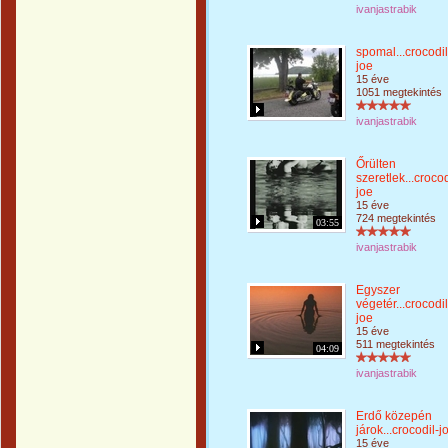
ivanjastrabik
spomal...crocodil
joe
15 éve
1051 megtekintés
ivanjastrabik
Őrülten
szeretlek...crocod
joe
15 éve
724 megtekintés
03:55
ivanjastrabik
Egyszer
végetér...crocodil
joe
15 éve
511 megtekintés
04:09
ivanjastrabik
Erdő közepén
járok...crocodil-j
15 éve