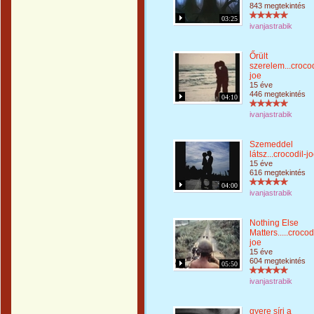
843 megtekintés
03:25
ivanjastrabik
Őrült
szerelem...crocod
joe
15 éve
446 megtekintés
04:10
ivanjastrabik
Szemeddel
látsz...crocodil-j
15 éve
616 megtekintés
04:00
ivanjastrabik
Nothing Else
Matters.....crocod
joe
15 éve
604 megtekintés
05:50
ivanjastrabik
gyere sírj a