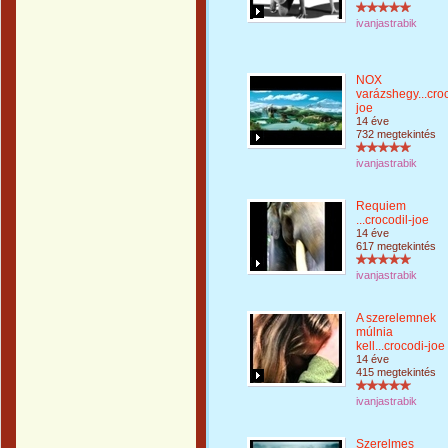
ivanjastrabik
NOX
varázshegy...croc
joe
14 éve
732 megtekintés
ivanjastrabik
Requiem
...crocodil-joe
14 éve
617 megtekintés
ivanjastrabik
A szerelemnek
múlnia
kell...crocodi-joe
14 éve
415 megtekintés
ivanjastrabik
Szerelmes