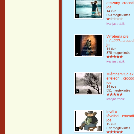
asszony...crocodi
joe
14 éve
653 megtekintés
ivanjastrabik
Vyrobená pre
mňa???...crocodi
joe
14 éve
378 megtekintés
ivanjastrabik
Miért nem tudlak
elfeledni...crocod
joe
14 éve
551 megtekintés
ivanjastrabik
levél a
távolbol...crocodi
joe
15 éve
672 megtekintés