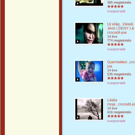
395 megtekintés
ivanjastrabik
Uj világ...Váradi
Jenö ( DENY ) &
crocodil-joe
14 éve
774 megtekintés
ivanjastrabik
Gyermekkor...cro
joe
14 éve
535 megtekintés
ivanjastrabik
Láska
moja...crocodil-j
14 éve
616 megtekintés
ivanjastrabik