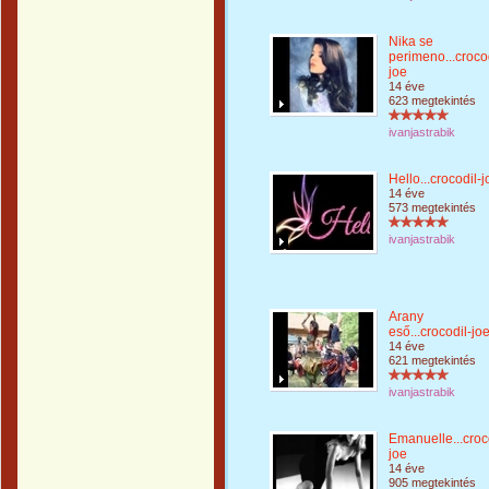
Nika se
perimeno...crocod
joe
14 éve
623 megtekintés
ivanjastrabik
Hello...crocodil-j
14 éve
573 megtekintés
ivanjastrabik
Arany
eső...crocodil-jo
14 éve
621 megtekintés
ivanjastrabik
Emanuelle...croc
joe
14 éve
905 megtekintés