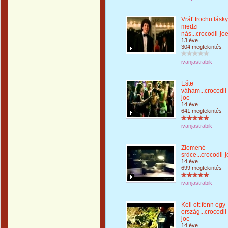
Vráť trochu lásky
medzi
nás...crocodil-jo
13 éve
304 megtekintés
ivanjastrabik
Ešte
váham...crocodil
joe
14 éve
641 megtekintés
ivanjastrabik
Zlomené
srdce...crocodil-
14 éve
699 megtekintés
ivanjastrabik
Kell ott fenn egy
ország...crocodil
joe
14 éve