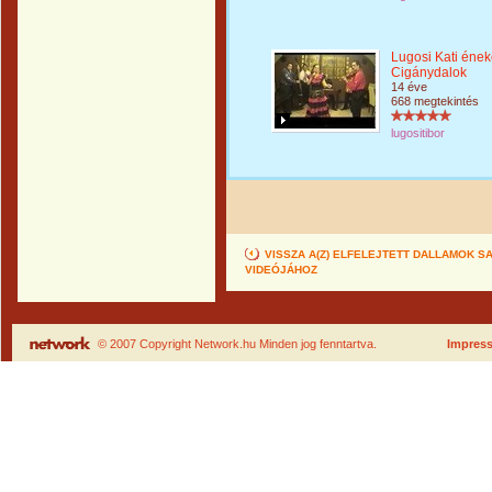
Lugosi Kati ének
Cigánydalok
14 éve
668 megtekintés
lugositibor
VISSZA A(Z) ELFELEJTETT DALLAMOK
VIDEÓJÁHOZ
© 2007 Copyright Network.hu Minden jog fenntartva.
Impres