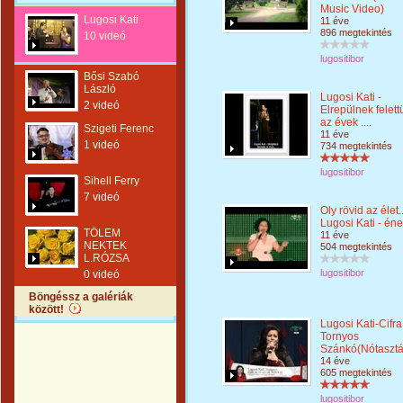
Music Video)
Lugosi Kati
11 éve
896 megtekintés
10 videó
lugositibor
Bősi Szabó
László
Lugosi Kati -
2 videó
Elrepülnek felett
az évek ....
Szigeti Ferenc
11 éve
1 videó
734 megtekintés
lugositibor
Sihell Ferry
7 videó
Oly rövid az élet..
Lugosi Kati - ének
TŐLEM
11 éve
NEKTEK
504 megtekintés
L.RÓZSA
lugositibor
0 videó
Böngéssz a galériák
között!
Lugosi Kati-Cifra
Tornyos
Szánkó(Nótasztá
14 éve
605 megtekintés
lugositibor