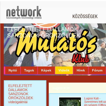
ELFELEJTETT DALLAMOK
SANZONOK ÖRÖKZÖLDEK
Nyitó
Tagok
Képek
Videók
Hírek
Fórum
ELFELEJTETT
Lugosi Kati
DALLAMOK
SANZONOK
ÖRÖKZÖLDEK
Lugosi Kati -
videógalériái
Szerelmes lett a
én szívem (Offici