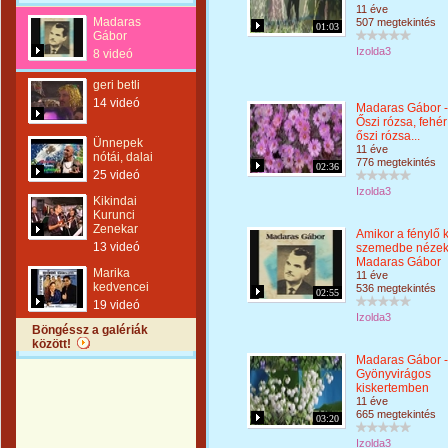
11 éve
Madaras
507 megtekintés
01:03
Gábor
Izolda3
8 videó
geri betli
14 videó
Madaras Gábor -
Őszi rózsa, fehér
őszi rózsa...
Ünnepek
11 éve
nótái, dalai
776 megtekintés
02:36
25 videó
Izolda3
Kikindai
Kurunci
Zenekar
Amikor a fénylő 
13 videó
szemedbe nézek
Madaras Gábor
Marika
11 éve
kedvencei
536 megtekintés
02:55
19 videó
Izolda3
Böngéssz a galériák
között!
Madaras Gábor -
Gyönyvirágos
kiskertemben
11 éve
665 megtekintés
03:20
Izolda3