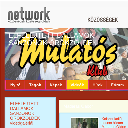
ELFELEJTETT DALLAMOK
SANZONOK ÖRÖKZÖLDEK
Nyitó
Tagok
Képek
Videók
Hírek
Fórum
ELFELEJTETT
Madaras Gábor
DALLAMOK
SANZONOK
ÖRÖKZÖLDEK
Kétszer kettő
videógalériái
sosem három -
Madaras Gábor