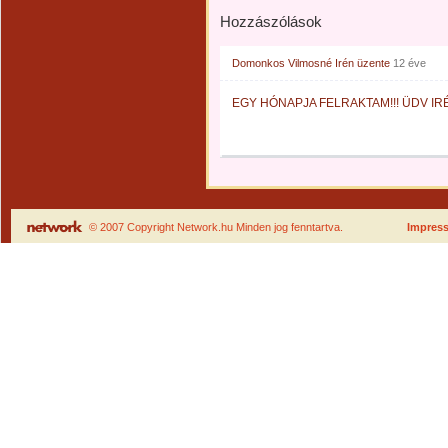
Hozzászólások
Domonkos Vilmosné Irén
üzente
12 éve
EGY HÓNAPJA FELRAKTAM!!! ÜDV IR
© 2007 Copyright Network.hu Minden jog fenntartva.
Impres