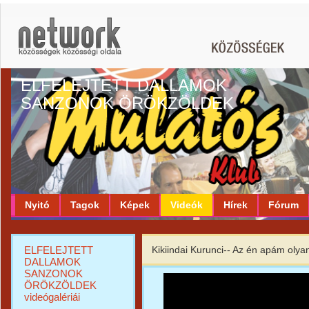
ELFELEJTETT DALLAMOK
SANZONOK ÖRÖKZÖLDEK
Nyitó
Tagok
Képek
Videók
Hírek
Fórum
ELFELEJTETT
Kikiindai Kurunci-- Az én apám olyan
DALLAMOK
SANZONOK
ÖRÖKZÖLDEK
videógalériái