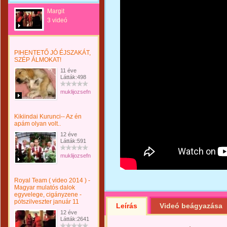
Margit
3 videó
PIHENTETŐ JÓ ÉJSZAKÁT,
SZÉP ÁLMOKAT!
11 éve
Látták:498
muklijozsefnemargit
Kikiindai Kurunci-- Az én
apám olyan volt..
12 éve
Látták:591
muklijozsefnemargit
Royal Team ( video 2014 ) -
Magyar mulatós dalok
egyvelege, cigányzene -
pótszilveszter január 11
Leírás
Videó beágyazása
12 éve
Látták:2641