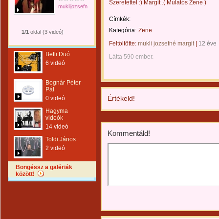
Szeretettel :) Margit .( Mulatós Zene )
muklijozsefnemargit
Címkék:
Kategória:
Zene
1/1
oldal (3 videó)
Feltöltötte:
mukli jozsefné margit
|
12 éve
Betli Duó
Látta 590 ember.
6 videó
Bognár Péter
Pál
Értékeld!
0 videó
Hagyma
videók
14 videó
Kommentáld!
Toldi János
2 videó
Böngéssz a galériák
között!