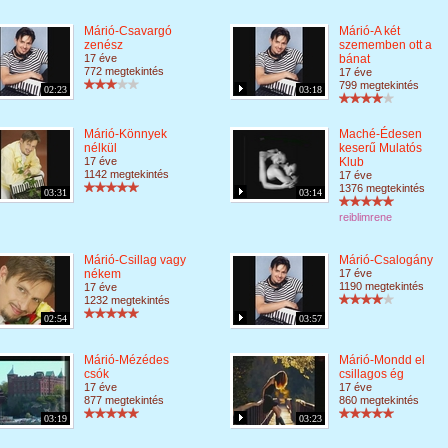
Márió-Csavargó
Márió-A két
zenész
szememben ott a
17 éve
bánat
772 megtekintés
17 éve
799 megtekintés
02:23
03:18
Márió-Könnyek
Maché-Édesen
nélkül
keserű Mulatós
17 éve
Klub
1142 megtekintés
17 éve
1376 megtekintés
03:31
03:14
reiblimrene
Márió-Csillag vagy
Márió-Csalogány
nékem
17 éve
1190 megtekintés
17 éve
1232 megtekintés
02:54
03:57
Márió-Mézédes
Márió-Mondd el
csók
csillagos ég
17 éve
17 éve
877 megtekintés
860 megtekintés
03:19
03:23