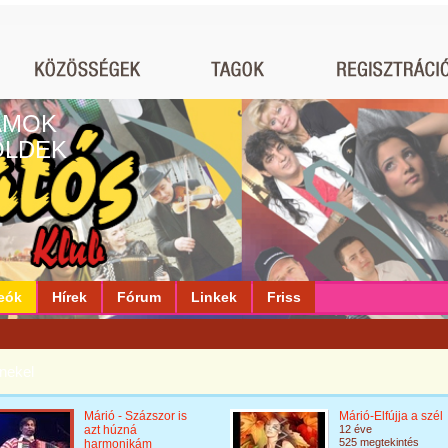
AMOK
ÖLDEK
eók
Hírek
Fórum
Linkek
Friss
nekel
Márió - Százszor is
Márió-Elfújja a szél
azt húzná
12 éve
525 megtekintés
harmonikám