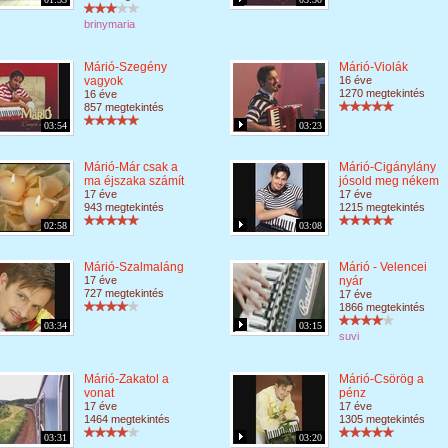
brinymaria
Márió-Szegény
Márió-Violák
vagyok
16 éve
1270 megtekintés
16 éve
857 megtekintés
03:54
03:23
Márió-Már csak a
Márió-Cigánylány
ma éjszaka számít
jósold meg nékem
17 éve
17 éve
943 megtekintés
1215 megtekintés
02:58
03:08
Márió-Szalmaláng
Márió - Velencei
17 éve
nyár
727 megtekintés
17 éve
1866 megtekintés
03:34
03:15
suvi
Márió-Zakatol a
Márió-Csörög a
vonat
pénz
17 éve
17 éve
1464 megtekintés
1305 megtekintés
03:31
03:20