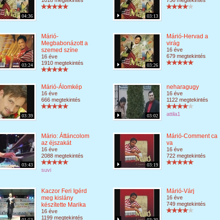
1018 megtekintés
756 megtekintés
04:36
03:13
Márió-
Márió-Hervad a
Megbabonázott a
virág
szemed színe
16 éve
679 megtekintés
16 éve
1910 megtekintés
03:24
03:26
Márió-Álomkép
neharagugy
16 éve
16 éve
666 megtekintés
1122 megtekintés
attila1
03:39
03:02
Mário: Áttáncolom
Márió-Comment ca
az éjszakát
va
16 éve
16 éve
2088 megtekintés
722 megtekintés
03:43
03:19
suvi
Kaczor Feri Igérd
Márió-Várj
meg kislány
16 éve
749 megtekintés
készítette Marika
16 éve
1199 megtekintés
01:53
03:30