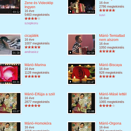
Zene és Videoklip
16 éve
2786 megtekintés
Ingyen
16 éve
03:52
04:12
5483 megtekintés
suvi
szepkoru
cicajáték
Márió-Temiattad
16 éve
nem alszom
1007 megtekintés
16 éve
1050 megtekintés
andrasicz
01:58
02:59
Márió-Marina
Márió-Biscaya
16 éve
16 éve
1128 megtekintés
928 megtekintés
03:31
03:47
Márió-Elfújja a szél
Márió-Másé lettél
16 éve
16 éve
2877 megtekintés
1065 megtekintés
03:07
03:08
Márió-Homokóra
Márió-Orgona
16 éve
16 éve