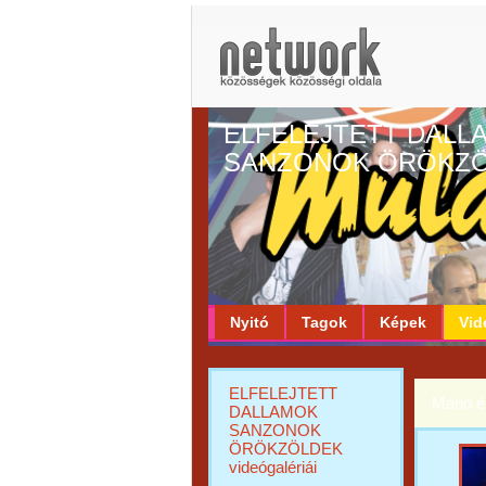
ELFELEJTETT DALL
SANZONOK ÖRÖKZ
Nyitó
Tagok
Képek
Vid
ELFELEJTETT
Mario é
DALLAMOK
SANZONOK
ÖRÖKZÖLDEK
videógalériái