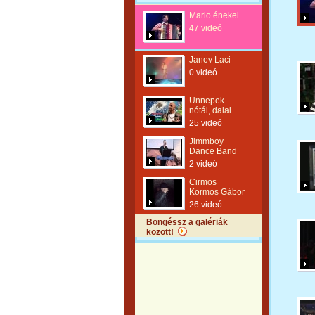
Mario énekel
47 videó
Janov Laci
0 videó
Ünnepek
nótái, dalai
25 videó
Jimmboy
Dance Band
2 videó
Cirmos
Kormos Gábor
26 videó
Böngéssz a galériák
között!