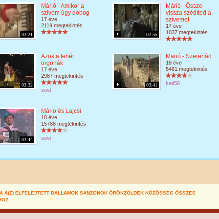
Márió - Amikor a
Márió - Össze-
szívem úgy dobog
vissza szédíted a
17 éve
szívemet
2119 megtekintés
17 éve
1037 megtekintés
03:21
02:55
Azok a fehér
Marió - Szerenád
orgonák
18 éve
5461 megtekintés
17 éve
2987 megtekintés
kati56
03:32
03:41
suvi
Mário és Lajcsi
18 éve
15788 megtekintés
suvi
03:44
A A(Z) ELFELEJTETT DALLAMOK SANZONOK ÖRÖKZÖLDEK KÖZÖSSÉG ÖSSZES
HOZ