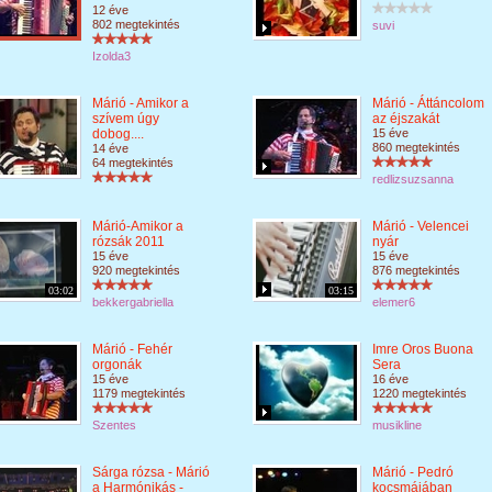
12 éve
802 megtekintés
suvi
Izolda3
Márió - Amikor a
Márió - Áttáncolom
szívem úgy
az éjszakát
dobog....
15 éve
860 megtekintés
14 éve
64 megtekintés
redlizsuzsanna
Márió-Amikor a
Márió - Velencei
rózsák 2011
nyár
15 éve
15 éve
920 megtekintés
876 megtekintés
03:02
03:15
bekkergabriella
elemer6
Márió - Fehér
Imre Oros Buona
orgonák
Sera
15 éve
16 éve
1179 megtekintés
1220 megtekintés
Szentes
musikline
Sárga rózsa - Márió
Márió - Pedró
a Harmónikás -
kocsmájában