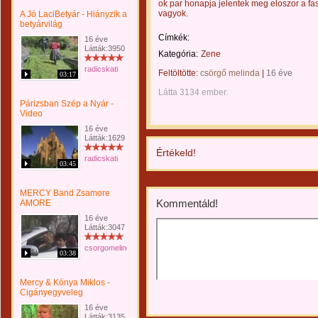
ok par honapja jelentek meg eloszor a f
vagyok.
A Jó LaciBetyár - Hiányzik a
betyárvilág
Címkék:
16 éve
Látták:3950
Kategória:
Zene
radicskati
Feltöltötte:
csörgő melinda
|
16 éve
03:17
Látta 3134 ember.
Párizsban Szép a Nyár -
Video
16 éve
Látták:1629
Értékeld!
radicskati
03:45
MERCY Band Zsamore
Kommentáld!
AMORE
16 éve
Látták:3047
csorgomelinda
03:38
Mercy & Kónya Miklos -
Cigányegyveleg
16 éve
Látták:3135