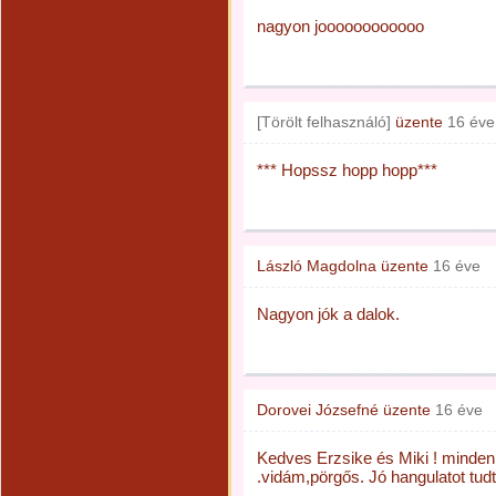
nagyon joooooooooooo
[Törölt felhasználó]
üzente
16 éve
*** Hopssz hopp hopp***
László Magdolna
üzente
16 éve
Nagyon jók a dalok.
Dorovei Józsefné
üzente
16 éve
Kedves Erzsike és Miki ! minden
.vidám,pörgős. Jó hangulatot tud