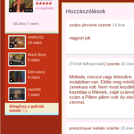
csorgomelinda
Hozzászólások
04:09
1/1
oldal (7 videó)
szabo jánosné
üzente
14 éve
ANIROSZ
nagyon jok
29 videó
Black Boys
5 videó
[Törölt felhasználó]
üzente
16 éve
Edit videoi
Melinda, rosszul vagy értesülve
9 videó
mulatóban van. Elötte meg mésf
zenekara volt. Nem most kezdték 
republik
kazettája a Mikinek, saját számo
2 videó
szám a Pillem pillem volt. Az e
cimmel.
Böngéssz a galériák
között!
preszmayer katalin
üzente
16 éve