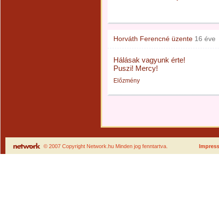
Horváth Ferencné
üzente
16 éve
Hálásak vagyunk érte!
Puszi! Mercy!
Előzmény
© 2007 Copyright Network.hu Minden jog fenntartva.
Impres