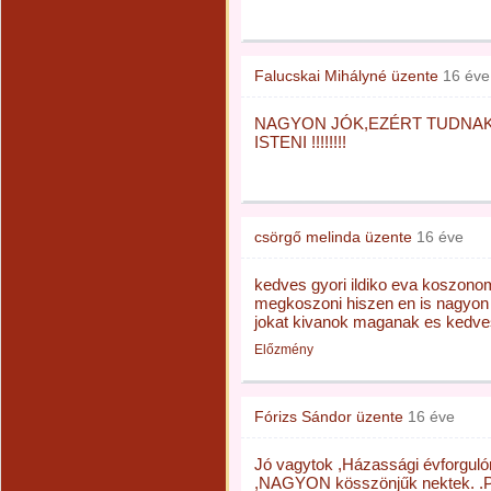
Falucskai Mihályné
üzente
16 éve
NAGYON JÓK,EZÉRT TUDNAK JÓ 
ISTENI !!!!!!!!
csörgő melinda
üzente
16 éve
kedves gyori ildiko eva koszonom
megkoszoni hiszen en is nagyon 
jokat kivanok maganak es kedve
Előzmény
Fórizs Sándor
üzente
16 éve
Jó vagytok ,Házassági évforguló
,NAGYON kösszönjűk nektek. .P