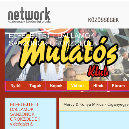
ELFELEJTETT DALLAMOK
SANZONOK ÖRÖKZÖLDEK
Nyitó
Tagok
Képek
Videók
Hírek
Fórum
ELFELEJTETT
Mercy & Kónya Miklos - Cigányegyv
DALLAMOK
SANZONOK
ÖRÖKZÖLDEK
videógalériái