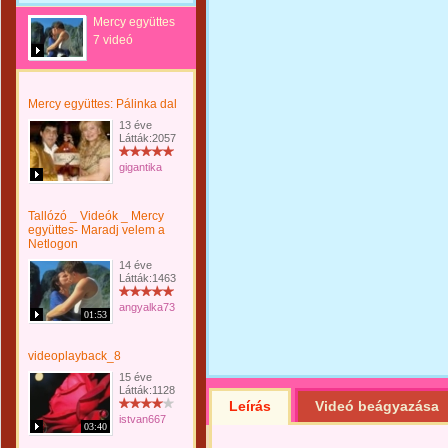
Mercy együttes
7 videó
Mercy együttes: Pálinka dal
13 éve
Látták:2057
gigantika
Tallózó _ Videók _ Mercy
együttes- Maradj velem a
Netlogon
14 éve
Látták:1463
angyalka73
01:53
videoplayback_8
15 éve
Látták:1128
Leírás
Videó beágyazása
istvan667
03:40