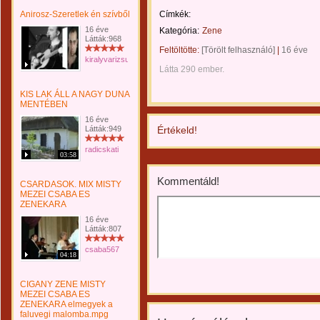
Anirosz-Szeretlek én szívből
Címkék:
16 éve
Kategória:
Zene
Látták:968
Feltöltötte:
[Törölt felhasználó]
|
16 éve
kiralyvarizsuzsanna
Látta 290 ember.
KIS LAK ÁLL A NAGY DUNA
MENTÉBEN
16 éve
Látták:949
Értékeld!
radicskati
03:58
Kommentáld!
CSARDASOK. MIX MISTY
MEZEI CSABA ES
ZENEKARA
16 éve
Látták:807
csaba567
04:18
CIGANY ZENE MISTY
MEZEI CSABA ES
ZENEKARA elmegyek a
faluvegi malomba.mpg