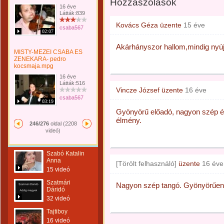
Hozzászólások
16 éve
Látták:839
Kovács Géza
üzente
15 éve
csaba567
02:07
Akárhányszor hallom,mindig nyúj
MISTY-MEZEI CSABA ES
ZENEKARA- pedro
kocsmaja.mpg
16 éve
Látták:516
Vincze József
üzente
16 éve
csaba567
03:19
Gyönyörű előadó, nagyon szép és
élmény.
246/276
oldal (2208
videó)
Szabó Katalin
Anna
[Törölt felhasználó]
üzente
16 éve
15 videó
Szatmári
Nagyon szép tangó. Gyönyörűen
Dáridó
32 videó
Tajtiboy
16 videó