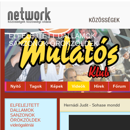
ELFELEJTETT DALLAMOK
SANZONOK ÖRÖKZÖLDEK
Nyitó
Tagok
Képek
Videók
Hírek
Fórum
ELFELEJTETT
Hernádi Judit - Sohase mondd
DALLAMOK
SANZONOK
ÖRÖKZÖLDEK
videógalériái