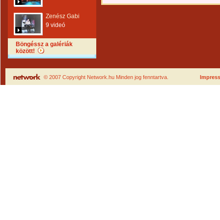
Zenész Gabi
9 videó
Böngéssz a galériák
között!
© 2007 Copyright Network.hu Minden jog fenntartva.
Impres