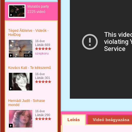
Mulatós party
2225 videó
Téged Átölelve - Videók -
HotDog
16 éve
Látták:669
szepkoru
03:20
Kovács Kati - Te kékszemű
16 éve
Látták:301
Hernádi Judit - Sohase
mondd
16 éve
Látták:290
Leírás
Videó beágyazása