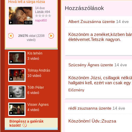
Hová lett a sárga rózsa
Hozzászólások
14 éve
Látták:494
napoli50
Albert Zsuzsánna
üzente
14 éve
02:59
Köszönöm a zenéket,közben bármi
29/276
oldal (2208
életévemet.Tetszik nagyon.
videó)
Kis tehén
3 videó
Szücsény Ágnes
üzente
14 éve
Tolnay András
10 videó
Köszönöm Józsi, csillagok nélkü
hallgatni kell, ezért van csak egy
Tóth Péter
Előzmény
6 videó
Visser Ágnes
rédli zsuzsanna
üzente
14 éve
4 videó
Köszönöm! Üdv.:Zsuzsa
Böngéssz a galériák
között!