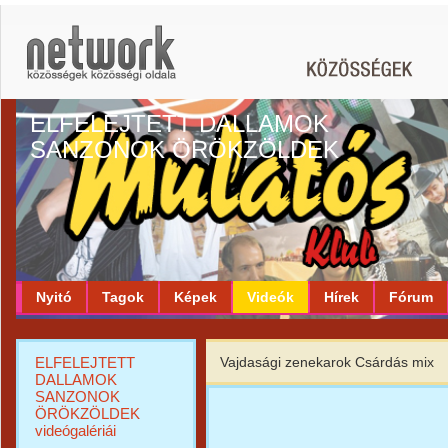
ELFELEJTETT DALLAMOK
SANZONOK ÖRÖKZÖLDEK
Nyitó
Tagok
Képek
Videók
Hírek
Fórum
ELFELEJTETT
Vajdasági zenekarok Csárdás mix
DALLAMOK
SANZONOK
ÖRÖKZÖLDEK
videógalériái