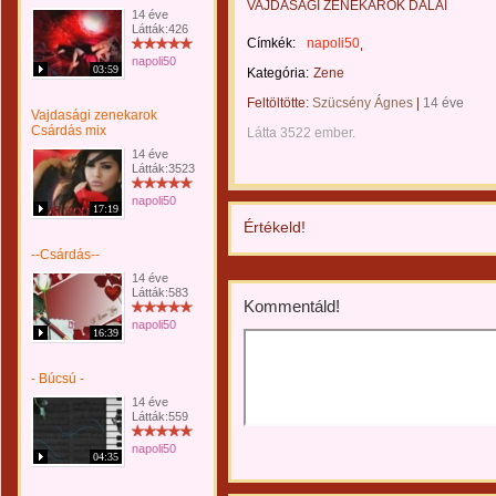
VAJDASÁGI ZENEKAROK DALAI
14 éve
Látták:426
Címkék:
napoli50
napoli50
03:59
Kategória:
Zene
Feltöltötte:
Szücsény Ágnes
|
14 éve
Vajdasági zenekarok
Csárdás mix
Látta 3522 ember.
14 éve
Látták:3523
napoli50
17:19
Értékeld!
--Csárdás--
14 éve
Látták:583
Kommentáld!
napoli50
16:39
- Búcsú -
14 éve
Látták:559
napoli50
04:35