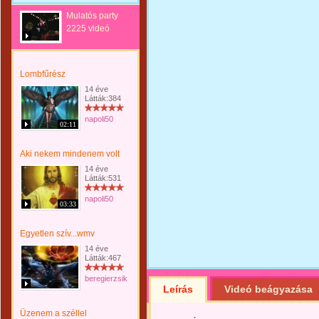
Mulatós party
2225 videó
Lombfűrész
14 éve
Látták:384
napoli50
02:11
Aki nekem mindenem volt
14 éve
Látták:531
napoli50
03:33
Egyetlen szív...wmv
14 éve
Látták:467
beregierzsike
Leírás
Videó beágyazása
Üzenem a széllel