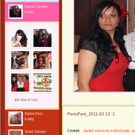
Dankó Szilvia
6 kép
1/1
oldal (6 kép)
Dalos Fery
PertuParti_2011.03.13. 2
6 kép
Címkék:
dankó szilvia és a tűzrózsák
r
Svéd Sándor