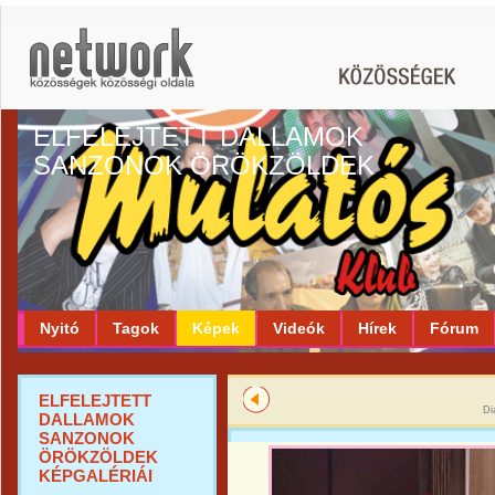
ELFELEJTETT DALLAMOK
SANZONOK ÖRÖKZÖLDEK
Nyitó
Tagok
Képek
Videók
Hírek
Fórum
ELFELEJTETT
Di
DALLAMOK
SANZONOK
ÖRÖKZÖLDEK
KÉPGALÉRIÁI