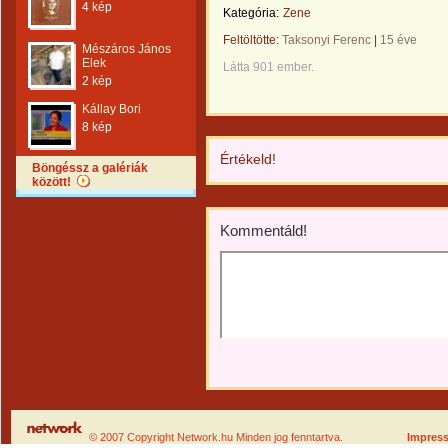
4 kép
Kategória:
Zene
Feltöltötte:
Taksonyi Ferenc
|
15 éve
Mészáros János
Elek
Látta 901 ember.
2 kép
Kállay Bori
8 kép
Értékeld!
Böngéssz a galériák
között!
Kommentáld!
© 2007 Copyright Network.hu Minden jog fenntartva.
Impres