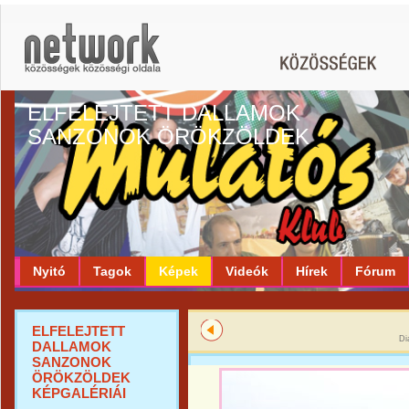
ELFELEJTETT DALLAMOK
SANZONOK ÖRÖKZÖLDEK
Nyitó
Tagok
Képek
Videók
Hírek
Fórum
ELFELEJTETT
Di
DALLAMOK
SANZONOK
ÖRÖKZÖLDEK
KÉPGALÉRIÁI