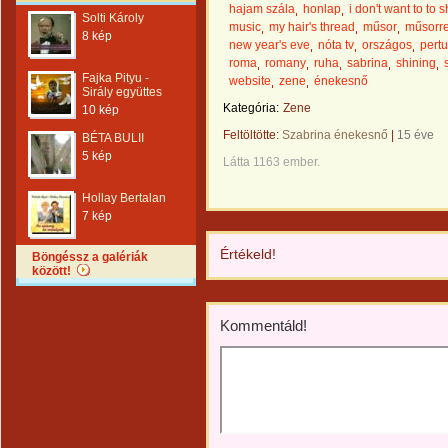
hajam szála
honlap
i don't want to to 
Solti Károly
music
my hair's thread
műsor
műsorr
8 kép
new year's eve
nóta tv
országos
pertu
roma
romany
ruha
sabrina
shining
Fajka Pityu -
website
zene
énekesnő
Sirály együttes
Kategória:
Zene
10 kép
Feltöltötte:
Szabrina énekesnő
|
15 éve
BÉTA BULII
5 kép
Látta 1163 ember.
Hollay Bertalan
7 kép
Értékeld!
Böngéssz a galériák
között!
Kommentáld!