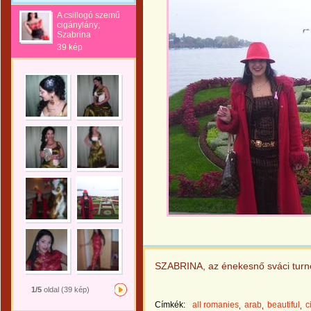
A csillogó szemű
cigánylány;
Szabrina
39 kép
SZABRINA, az énekesnő sváci turn
1/5
oldal (39 kép)
Címkék:
all romanies
arab
beautiful
c