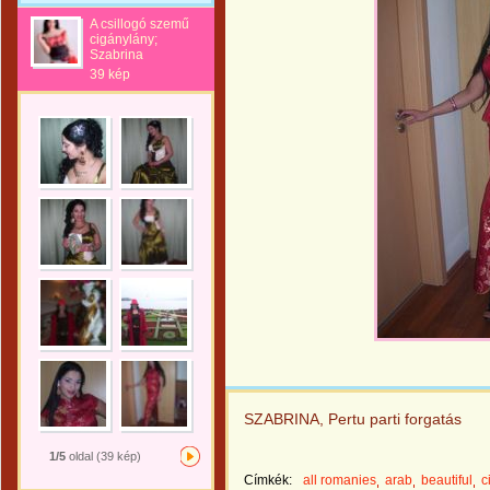
A csillogó szemű
cigánylány;
Szabrina
39 kép
SZABRINA, Pertu parti forgatás
1/5
oldal (39 kép)
Címkék:
all romanies
arab
beautiful
c