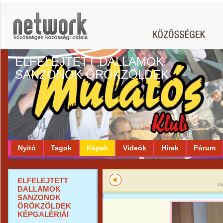
ELFELEJTETT DALLAMOK
SANZONOK ÖRÖKZÖLDEK
Nyitó
Tagok
Képek
Videók
Hírek
Fórum
ELFELEJTETT
Di
DALLAMOK
SANZONOK
ÖRÖKZÖLDEK
KÉPGALÉRIÁI