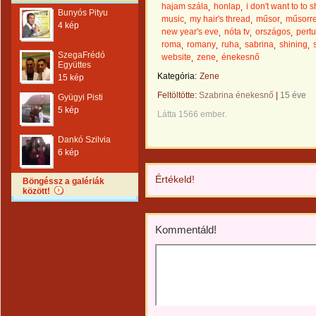
hajam szála
honlap
i don't want to to 
Bunyós Pityu
music
my hair's thread
műsor
műsorr
4 kép
new year's eve
nóta tv
országos
pertu
roma
romany
ruha
sabrina
shining
SzegaFrédó
website
zene
énekesnő
Együttes
Kategória:
Zene
15 kép
Feltöltötte:
Szabrina énekesnő
|
15 éve
Gyügyi Pisti
5 kép
Látta 1566 ember.
Dankó Szilvia
6 kép
Értékeld!
Böngéssz a galériák
között!
Kommentáld!